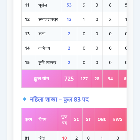
11
भूगोल
53
9
3
8
5
12
समाजशास्त्र
13
1
0
2
1
13
कला
2
0
0
0
0
14
वाणिज्य
2
0
0
0
0
15
कृषि शास्त्र
2
0
0
0
0
725
कुल योग
127
28
94
65
3
महिला शाखा – कुल 83 पद
कुल
क्रम
विषय
SC
ST
OBC
EWS
UR
पद
01
हिंदी
10
2
0
1
0
7