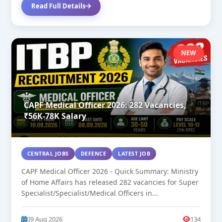
Read Full Details
NEW
CAPF Medical Officer 2026: 282 Vacancies,
₹56K-78K Salary
CENTRAL JOBS
DEFENCE
LATEST JOB
CAPF Medical Officer 2026 - Quick Summary: Ministry
of Home Affairs has released 282 vacancies for Super
Specialist/Specialist/Medical Officers in...
09 Aug 2026
134