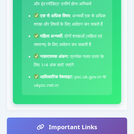
और इंटरमीडिएट उत्तीर्ण होना अनिवार्य
एक से अधिक विषय:
अभ्यर्थी एक से अधिक
शाखा और विषयों के लिए आवेदन कर सकते हैं
महिला अभ्यर्थी:
दोनों शाखाओं (महिला एवं
सामान्य) के लिए आवेदन कर सकती हैं
नकारात्मक अंकन:
प्रत्येक गलत उत्तर के
लिए 1/4 अंक काटे जाएंगे
आधिकारिक वेबसाइट:
psc.uk.gov.in या
ukpsc.net.in
Important Links