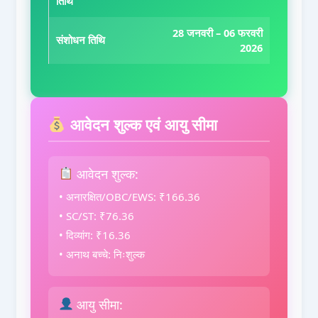
तिथि
28 जनवरी – 06 फरवरी
संशोधन तिथि
2026
आवेदन शुल्क एवं आयु सीमा
आवेदन शुल्क:
• अनारक्षित/OBC/EWS: ₹166.36
• SC/ST: ₹76.36
• दिव्यांग: ₹16.36
• अनाथ बच्चे: निःशुल्क
आयु सीमा: