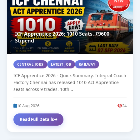
NEW
ICF Apprentice 2026: 1010 Seats, ₹9600
Stipend
CENTRAL JOBS
LATEST JOB
RAILWAY
ICF Apprentice 2026 - Quick Summary: Integral Coach
Factory Chennai has released 1010 Act Apprentice
seats across 9 trades. 10th...
10 Aug 2026
24
Read Full Details