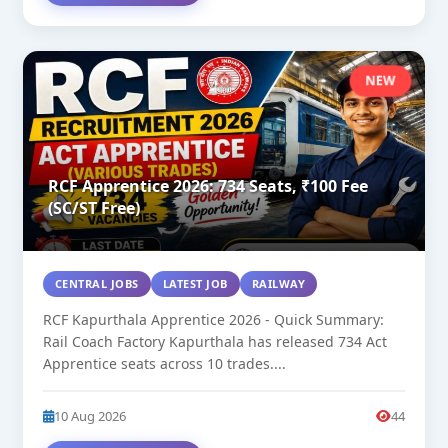
NEW
RCF Apprentice 2026: 734 Seats, ₹100 Fee
(SC/ST Free)
CENTRAL JOBS
LATEST JOB
RAILWAY
RCF Kapurthala Apprentice 2026 - Quick Summary:
Rail Coach Factory Kapurthala has released 734 Act
Apprentice seats across 10 trades....
10 Aug 2026
44