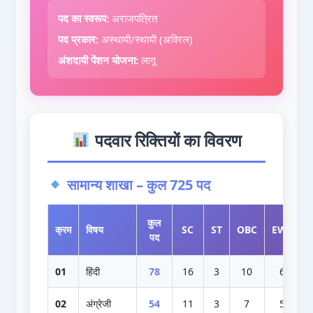
पद का स्वरूप:
अराजपत्रित
पद प्रकार:
अस्थायी/स्थायी (अविरल)
अंशदायी पेंशन योजना:
लागू
पदवार रिक्तियों का विवरण
सामान्य शाखा – कुल 725 पद
कुल
क्रम
विषय
SC
ST
OBC
EWS
पद
01
हिंदी
78
16
3
10
6
02
अंग्रेजी
54
11
3
7
5